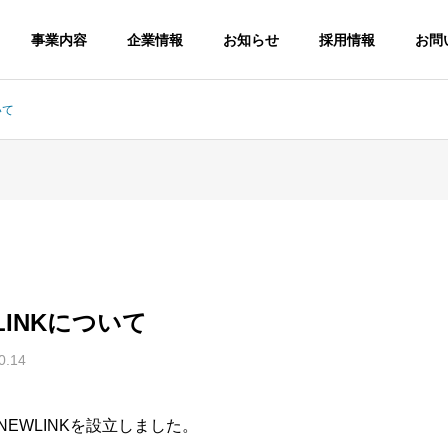
事業内容
企業情報
お知らせ
採用情報
お問
いて
G
PHILOSOPHY
企業理念
LINKについて
0.14
ngineering Serv
Open Source Software
NEWLINKを設立しました。
ジニアリングサービス
OSS導入支援サービス